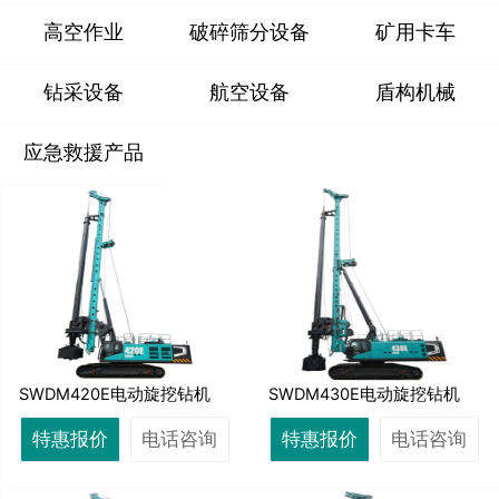
高空作业
破碎筛分设备
矿用卡车
钻采设备
航空设备
盾构机械
应急救援产品
SWDM420E电动旋挖钻机
SWDM430E电动旋挖钻机
特惠报价
电话咨询
特惠报价
电话咨询