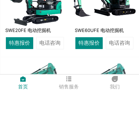
SWE20FE 电动挖掘机
SWE60UFE 电动挖掘机
特惠报价
电话咨询
特惠报价
电话咨询
首页
销售服务
我们
SWE215FE 电动挖掘机
SWE225FE 电动挖掘机
特惠报价
电话咨询
特惠报价
电话咨询