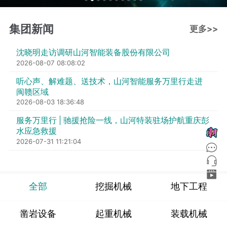
集团新闻
更多>>
沈晓明走访调研山河智能装备股份有限公司
2026-08-07 08:08:02
听心声、解难题、送技术，山河智能服务万里行走进
闽赣区域
2026-08-03 18:36:48
服务万里行 | 驰援抢险一线，山河特装驻场护航重庆彭
水应急救援
2026-07-31 11:21:04
全部
挖掘机械
地下工程
凿岩设备
起重机械
装载机械