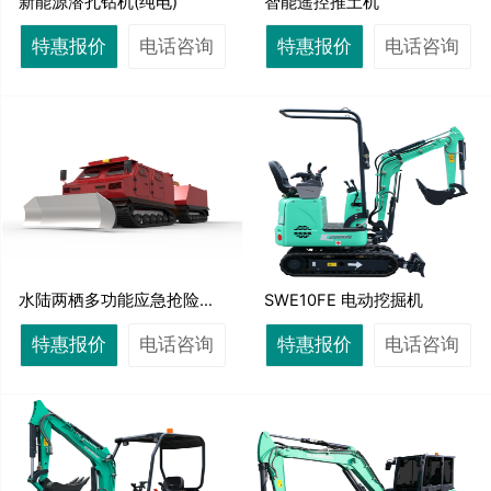
新能源潜孔钻机(纯电)
智能遥控推土机
特惠报价
电话咨询
特惠报价
电话咨询
水陆两栖多功能应急抢险作
SWE10FE 电动挖掘机
业平台
特惠报价
电话咨询
特惠报价
电话咨询