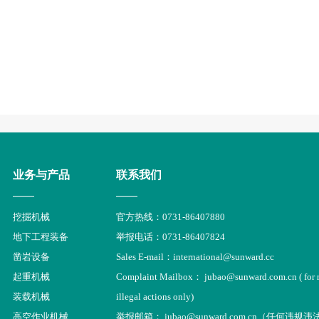
业务与产品
联系我们
挖掘机械
官方热线：0731-86407880
地下工程装备
举报电话：0731-86407824
凿岩设备
Sales E-mail：international@sunward.cc
起重机械
Complaint Mailbox： jubao@sunward.com.cn ( for re
装载机械
illegal actions only)
高空作业机械
举报邮箱： jubao@sunward.com.cn（任何违