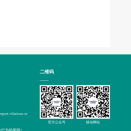
二维码
port vilations or
官方公众号
移动网站
规违法行为的举报）