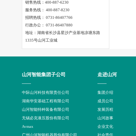
销售热线：400-887-6230
服务热线： 400-887-8230
招聘热线： 0731-86407766
行政办公： 0731-86407880
地址：湖南省长沙县星沙产业基地凉塘东路
1335号山河工业城
山河智能集团子公司
走进山河
中际山河科技有限责任公司
集团介绍
湖南华安基础工程有限公司
成员公司
山河智能特种装备有限公司
发展历程
无锡必克液压股份有限公司
山河故事
Avmax
企业文化
广州山河智能机器股份有限公司
社会责任