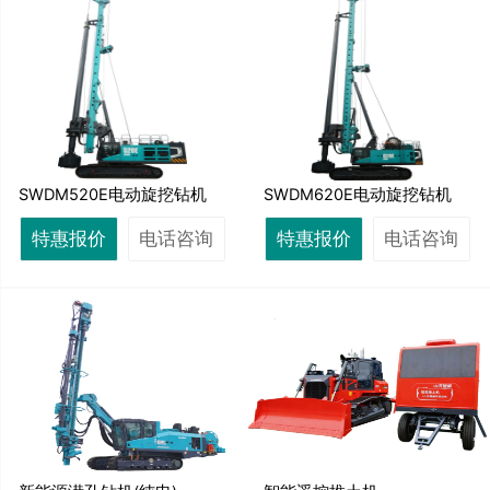
SWDM520E电动旋挖钻机
SWDM620E电动旋挖钻机
特惠报价
电话咨询
特惠报价
电话咨询