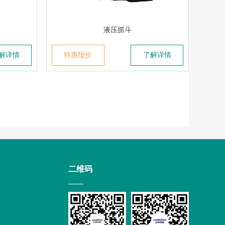
液压抓斗
解详情
特惠报价
了解详情
二维码