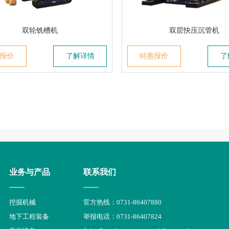
双轮铣槽机
双层快压沉管机
报价
了解详情
特惠报价
了
业务与产品
联系我们
挖掘机械
官方热线：0731-86407880
地下工程装备
举报电话：0731-86407824