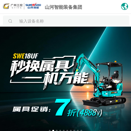
山河智能装备集团
输入设备名称