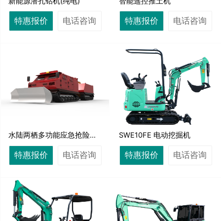
新能源潜孔钻机(纯电)
智能遥控推土机
特惠报价
电话咨询
特惠报价
电话咨询
水陆两栖多功能应急抢险作
SWE10FE 电动挖掘机
业平台
特惠报价
电话咨询
特惠报价
电话咨询