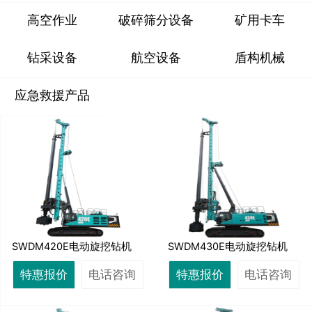
高空作业
破碎筛分设备
矿用卡车
钻采设备
航空设备
盾构机械
应急救援产品
SWDM420E电动旋挖钻机
SWDM430E电动旋挖钻机
特惠报价
电话咨询
特惠报价
电话咨询