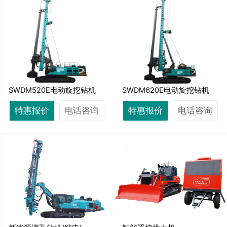
SWDM520E电动旋挖钻机
SWDM620E电动旋挖钻机
特惠报价
电话咨询
特惠报价
电话咨询