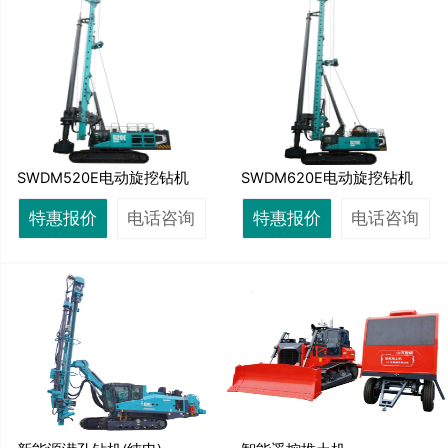
SWDM520E电动旋挖钻机
SWDM620E电动旋挖钻机
特惠报价
电话咨询
特惠报价
电话咨询