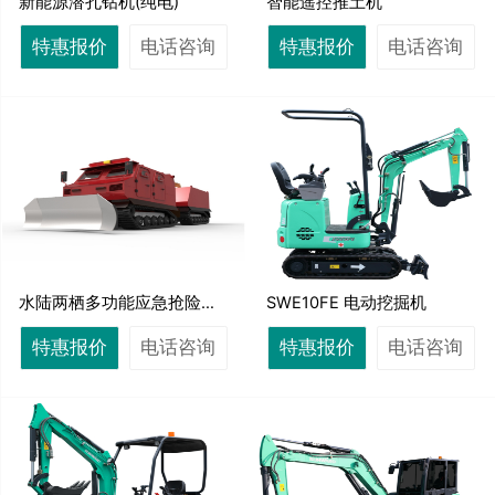
新能源潜孔钻机(纯电)
智能遥控推土机
特惠报价
电话咨询
特惠报价
电话咨询
水陆两栖多功能应急抢险作
SWE10FE 电动挖掘机
业平台
特惠报价
电话咨询
特惠报价
电话咨询