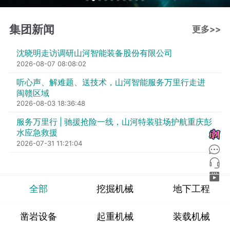
集团新闻
更多>>
沈晓明走访调研山河智能装备股份有限公司
2026-08-07 08:08:02
听心声、解难题、送技术，山河智能服务万里行走进
闽赣区域
2026-08-03 18:36:48
服务万里行 | 驰援抢险一线，山河特装驻场护航重庆彭
水应急救援
2026-07-31 11:21:04
全部
挖掘机械
地下工程
凿岩设备
起重机械
装载机械