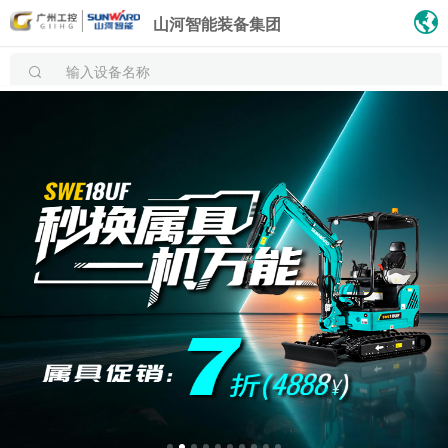
山河智能装备集团
输入设备名称