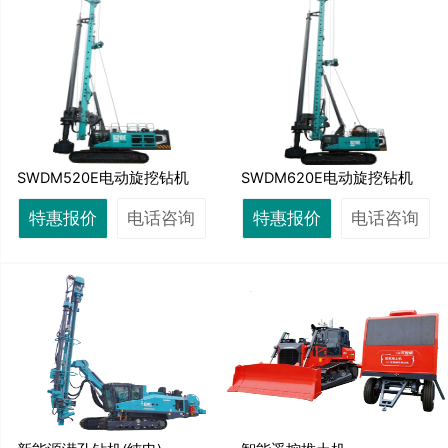
SWDM520E电动旋挖钻机
SWDM620E电动旋挖钻机
特惠报价
电话咨询
特惠报价
电话咨询