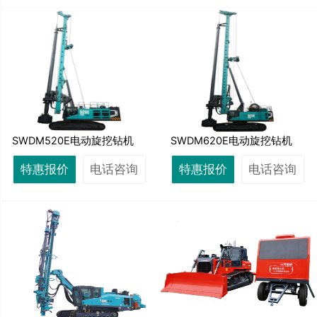
SWDM520E电动旋挖钻机
SWDM620E电动旋挖钻机
特惠报价
电话咨询
特惠报价
电话咨询