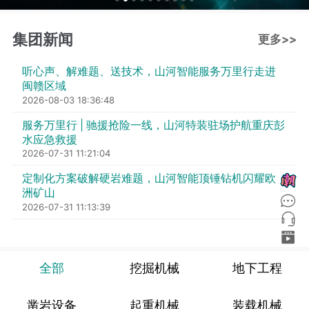
集团新闻
更多>>
听心声、解难题、送技术，山河智能服务万里行走进
闽赣区域
2026-08-03 18:36:48
服务万里行 | 驰援抢险一线，山河特装驻场护航重庆彭
水应急救援
2026-07-31 11:21:04
定制化方案破解硬岩难题，山河智能顶锤钻机闪耀欧
洲矿山
2026-07-31 11:13:39
全部
挖掘机械
地下工程
凿岩设备
起重机械
装载机械