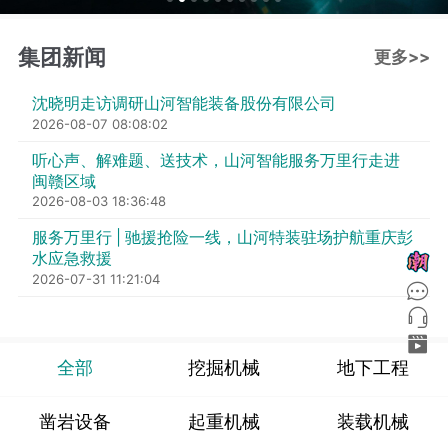
集团新闻
更多>>
沈晓明走访调研山河智能装备股份有限公司
2026-08-07 08:08:02
听心声、解难题、送技术，山河智能服务万里行走进
闽赣区域
2026-08-03 18:36:48
服务万里行 | 驰援抢险一线，山河特装驻场护航重庆彭
水应急救援
2026-07-31 11:21:04
全部
挖掘机械
地下工程
凿岩设备
起重机械
装载机械