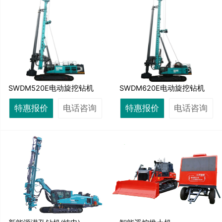
SWDM520E电动旋挖钻机
SWDM620E电动旋挖钻机
特惠报价
电话咨询
特惠报价
电话咨询