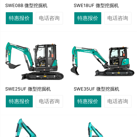
SWE08B 微型挖掘机
SWE18UF 微型挖掘机
特惠报价
电话咨询
特惠报价
电话咨询
SWE25UF 微型挖掘机
SWE35UF 微型挖掘机
特惠报价
电话咨询
特惠报价
电话咨询