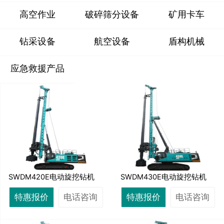
高空作业
破碎筛分设备
矿用卡车
钻采设备
航空设备
盾构机械
应急救援产品
SWDM420E电动旋挖钻机
SWDM430E电动旋挖钻机
特惠报价
电话咨询
特惠报价
电话咨询