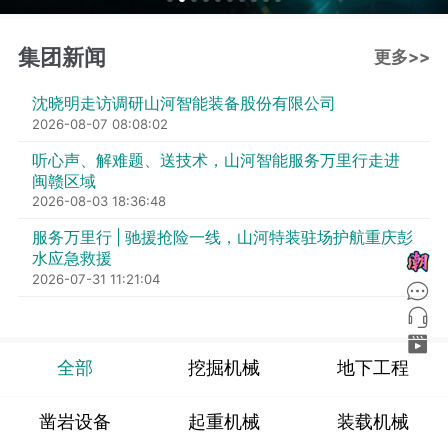
集团新闻
更多>>
沈晓明走访调研山河智能装备股份有限公司
2026-08-07 08:08:02
听心声、解难题、送技术，山河智能服务万里行走进
闽赣区域
2026-08-03 18:36:48
服务万里行 | 驰援抢险一线，山河特装驻场护航重庆彭
水应急救援
2026-07-31 11:21:04
全部
挖掘机械
地下工程
凿岩设备
起重机械
装载机械