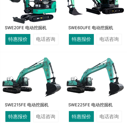
SWE20FE 电动挖掘机
SWE60UFE 电动挖掘机
特惠报价
电话咨询
特惠报价
电话咨询
SWE215FE 电动挖掘机
SWE225FE 电动挖掘机
特惠报价
电话咨询
特惠报价
电话咨询