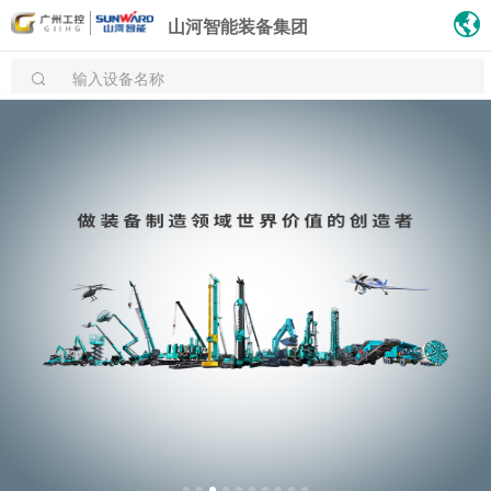
山河智能装备集团
输入设备名称