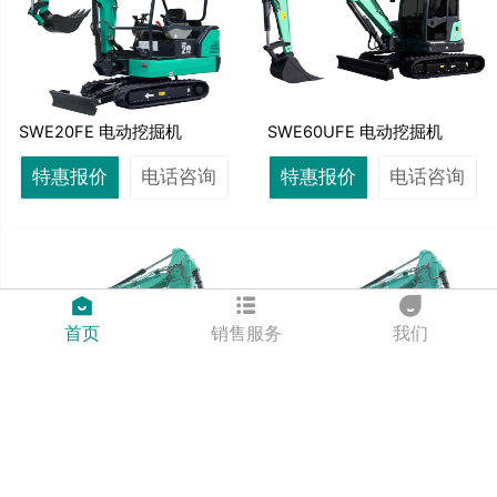
SWE20FE 电动挖掘机
SWE60UFE 电动挖掘机
特惠报价
电话咨询
特惠报价
电话咨询
首页
销售服务
我们
SWE215FE 电动挖掘机
SWE225FE 电动挖掘机
特惠报价
电话咨询
特惠报价
电话咨询