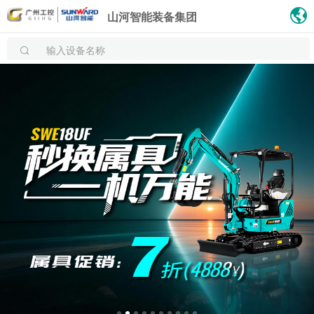
山河智能装备集团
输入设备名称