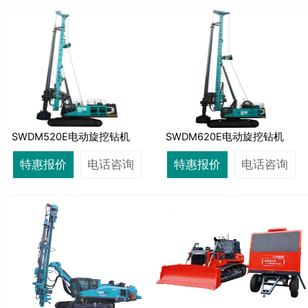
SWDM520E电动旋挖钻机
SWDM620E电动旋挖钻机
特惠报价
电话咨询
特惠报价
电话咨询