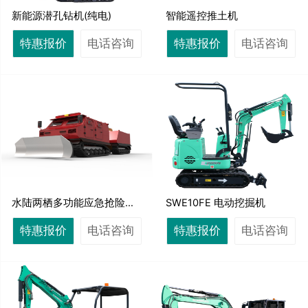
新能源潜孔钻机(纯电)
智能遥控推土机
特惠报价
电话咨询
特惠报价
电话咨询
水陆两栖多功能应急抢险作
SWE10FE 电动挖掘机
业平台
特惠报价
电话咨询
特惠报价
电话咨询